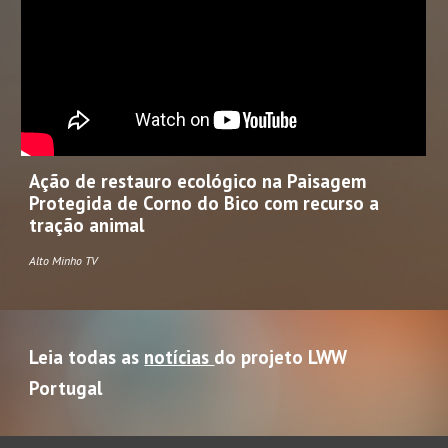
Ação de restauro ecológico na Paisagem
Protegida de Corno do Bico com recurso a
tração animal
Alto Minho TV
Leia todas as
notícias
do projeto LWW
Portugal