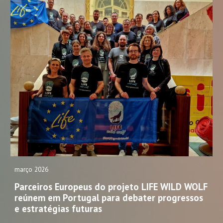
março
2026
Parceiros Europeus do projeto LIFE WILD WOLF
reúnem em Portugal para debater progressos
e estratégias futuras