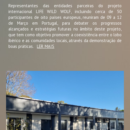
Representantes das entidades parceiras do projeto
internacional LIFE WILD WOLF, incluindo cerca de 50
participantes de oito países europeus, reuniram de 09 a 12
de Março em Portugal, para debater os progressos
alcançados e estratégias futuras no âmbito deste projeto,
que tem como objetivo promover a coexistência entre o lobo
ibérico e as comunidades locais, através da demonstração de
boas práticas.
LER MAIS