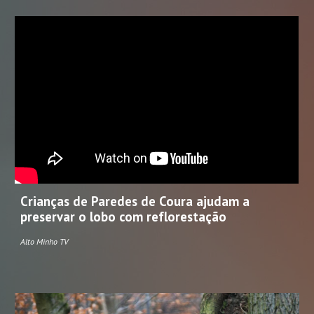
Crianças de Paredes de Coura ajudam a
preservar o lobo com reflorestação
Alto Minho TV